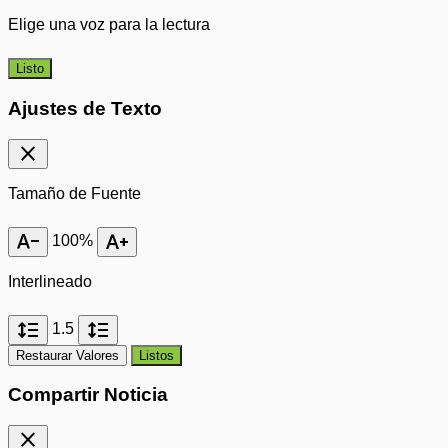
Elige una voz para la lectura
Listo
Ajustes de Texto
close
Tamaño de Fuente
text_decrease
text_increase
100%
Interlineado
format_line_spacing
format_line_spacing
1.5
Restaurar Valores
Listos
Compartir Noticia
close