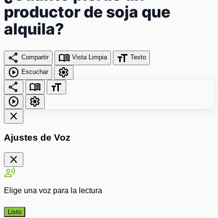
productor de soja que
alquila?
share
menu_book
format_size
Compartir
Vista Limpia
Texto
play_circle
settings
Escuchar
share
menu_book
format_size
play_circle
settings
close
Ajustes de Voz
close
record_voice_over
Elige una voz para la lectura
Listo