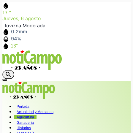
water_drop
13
°
Jueves, 6 agosto
Llovizna Moderada
water_drop
0.2
mm
humidity_mid
94
%
water_drop
13°
search
Portada
Actualidad y Mercados
Agricultura
Ganadería
Historias