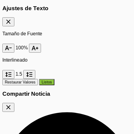
Ajustes de Texto
close
Tamaño de Fuente
text_decrease
text_increase
100%
Interlineado
format_line_spacing
format_line_spacing
1.5
Restaurar Valores
Listos
Compartir Noticia
close