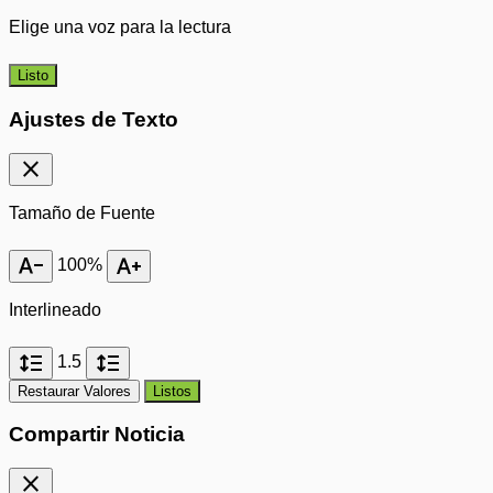
Elige una voz para la lectura
Listo
Ajustes de Texto
close
Tamaño de Fuente
text_decrease
text_increase
100%
Interlineado
format_line_spacing
format_line_spacing
1.5
Restaurar Valores
Listos
Compartir Noticia
close