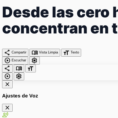
Desde las cero 
concentran en t
share
menu_book
format_size
Compartir
Vista Limpia
Texto
play_circle
settings
Escuchar
share
menu_book
format_size
play_circle
settings
close
Ajustes de Voz
close
record_voice_over