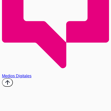
Medios Digitales
arrow_upward