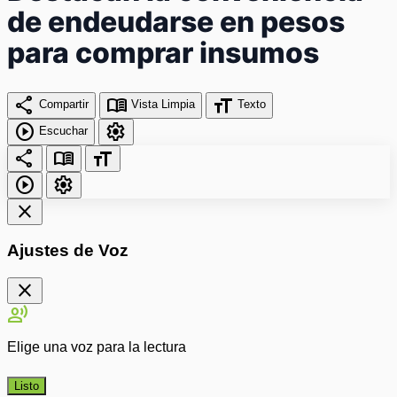
de endeudarse en pesos
para comprar insumos
share
menu_book
format_size
Compartir
Vista Limpia
Texto
play_circle
settings
Escuchar
share
menu_book
format_size
play_circle
settings
close
Ajustes de Voz
close
record_voice_over
Elige una voz para la lectura
Listo