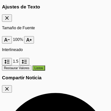
Ajustes de Texto
close
Tamaño de Fuente
text_decrease
text_increase
100%
Interlineado
format_line_spacing
format_line_spacing
1.5
Restaurar Valores
Listos
Compartir Noticia
close