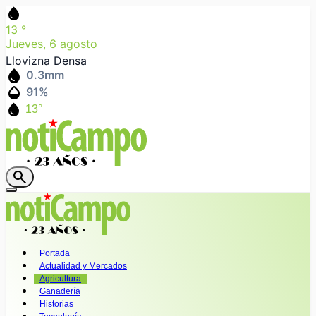
water_drop
13
°
Jueves, 6 agosto
Llovizna Densa
water_drop
0.3
mm
humidity_mid
91
%
water_drop
13°
search
Portada
Actualidad y Mercados
Agricultura
Ganadería
Historias