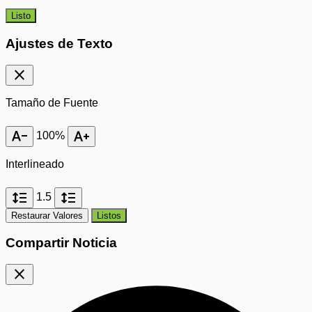
Listo
Ajustes de Texto
close
Tamaño de Fuente
text_decrease
text_increase
100%
Interlineado
format_line_spacing
format_line_spacing
1.5
Restaurar Valores
Listos
Compartir Noticia
close