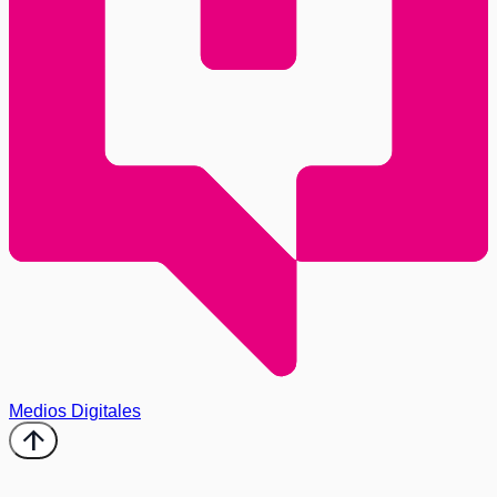
Medios Digitales
arrow_upward