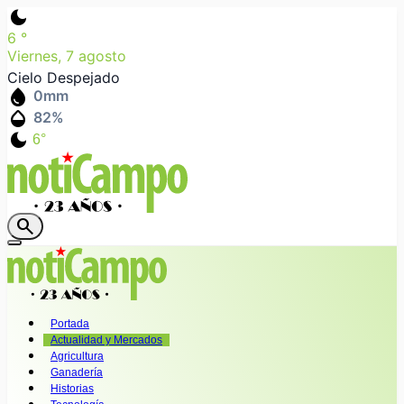
dark_mode
6
°
Viernes, 7 agosto
Cielo Despejado
water_drop
0
mm
humidity_mid
82
%
dark_mode
6°
search
Portada
Actualidad y Mercados
Agricultura
Ganadería
Historias