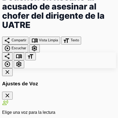
acusado de asesinar al
chofer del dirigente de la
UATRE
share
menu_book
format_size
Compartir
Vista Limpia
Texto
play_circle
settings
Escuchar
share
menu_book
format_size
play_circle
settings
close
Ajustes de Voz
close
record_voice_over
Elige una voz para la lectura