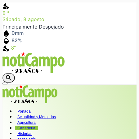
nights_stay
8
°
Sábado, 8 agosto
Principalmente Despejado
water_drop
0
mm
humidity_mid
82
%
nights_stay
8°
search
Portada
Actualidad y Mercados
Agricultura
Ganadería
Historias