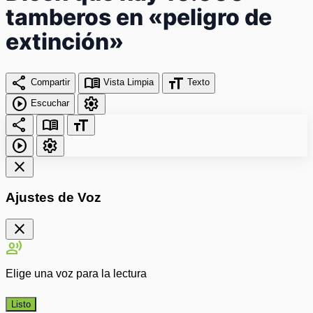
tamberos en «peligro de
extinción»
share
menu_book
format_size
Compartir
Vista Limpia
Texto
play_circle
settings
Escuchar
share
menu_book
format_size
play_circle
settings
close
Ajustes de Voz
close
record_voice_over
Elige una voz para la lectura
Listo