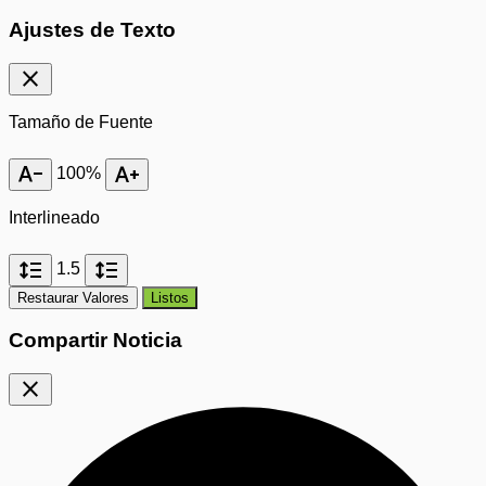
Ajustes de Texto
close
Tamaño de Fuente
text_decrease
text_increase
100%
Interlineado
format_line_spacing
format_line_spacing
1.5
Restaurar Valores
Listos
Compartir Noticia
close