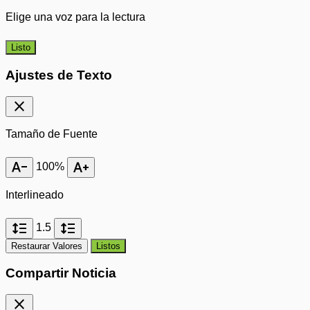
Elige una voz para la lectura
Listo
Ajustes de Texto
close
Tamaño de Fuente
text_decrease
text_increase
100%
Interlineado
format_line_spacing
format_line_spacing
1.5
Restaurar Valores
Listos
Compartir Noticia
close