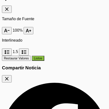
close
Tamaño de Fuente
text_decrease
text_increase
100%
Interlineado
format_line_spacing
format_line_spacing
1.5
Restaurar Valores
Listos
Compartir Noticia
close