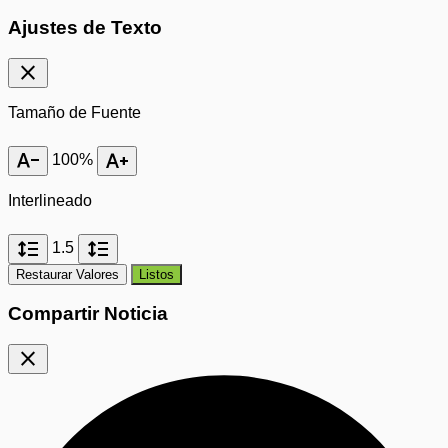
Ajustes de Texto
close
Tamaño de Fuente
text_decrease
text_increase
100%
Interlineado
format_line_spacing
format_line_spacing
1.5
Restaurar Valores
Listos
Compartir Noticia
close