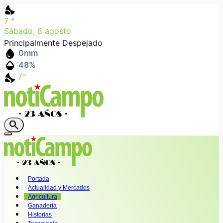
nights_stay
7
°
Sábado, 8 agosto
Principalmente Despejado
water_drop
0
mm
humidity_mid
48
%
nights_stay
7°
search
Portada
Actualidad y Mercados
Agricultura
Ganadería
Historias