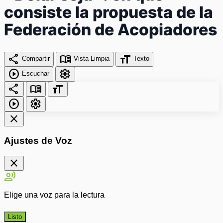
consiste la propuesta de la
Federación de Acopiadores
share
menu_book
format_size
Compartir
Vista Limpia
Texto
play_circle
settings
Escuchar
share
menu_book
format_size
play_circle
settings
close
Ajustes de Voz
close
record_voice_over
Elige una voz para la lectura
Listo