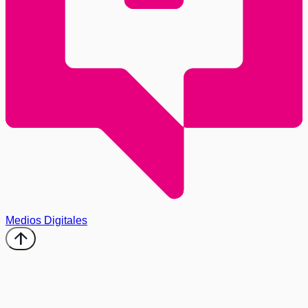
Medios Digitales
arrow_upward