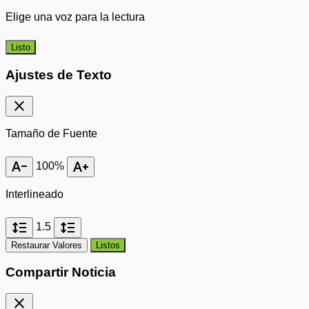
Elige una voz para la lectura
Listo
Ajustes de Texto
close
Tamaño de Fuente
text_decrease
text_increase
100%
Interlineado
format_line_spacing
format_line_spacing
1.5
Restaurar Valores
Listos
Compartir Noticia
close