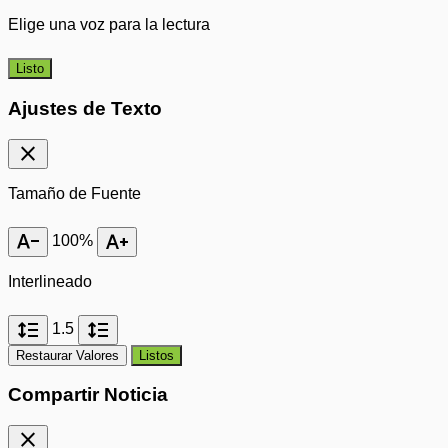
Elige una voz para la lectura
Listo
Ajustes de Texto
close
Tamaño de Fuente
text_decrease
text_increase
100%
Interlineado
format_line_spacing
format_line_spacing
1.5
Restaurar Valores
Listos
Compartir Noticia
close