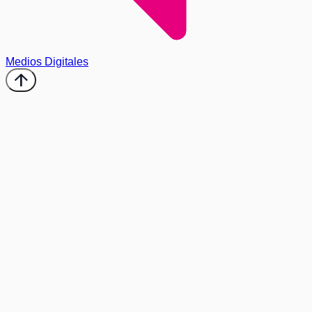
Medios Digitales
arrow_upward