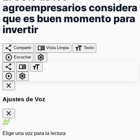
agroempresarios considera
que es buen momento para
invertir
share
menu_book
format_size
Compartir
Vista Limpia
Texto
play_circle
settings
Escuchar
share
menu_book
format_size
play_circle
settings
close
Ajustes de Voz
close
record_voice_over
Elige una voz para la lectura