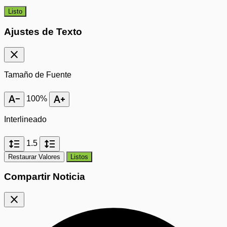
Listo
Ajustes de Texto
close
Tamaño de Fuente
text_decrease
text_increase
100%
Interlineado
format_line_spacing
format_line_spacing
1.5
Restaurar Valores
Listos
Compartir Noticia
close