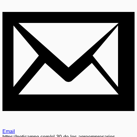
Email
https://noticampo.com/el-30-de-los-agroempresarios-