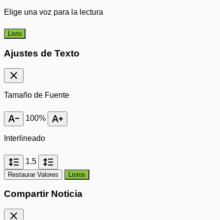
Elige una voz para la lectura
Listo
Ajustes de Texto
close
Tamaño de Fuente
text_decrease
text_increase
100%
Interlineado
format_line_spacing
format_line_spacing
1.5
Restaurar Valores
Listos
Compartir Noticia
close