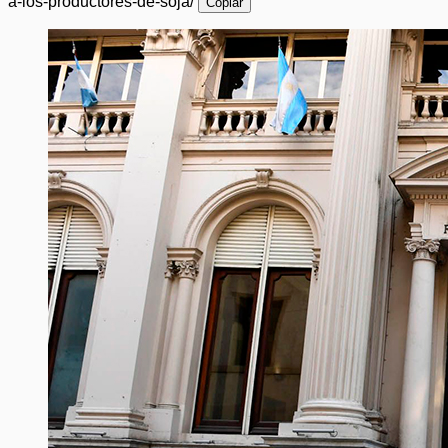
a-los-productores-de-soja/
Copiar