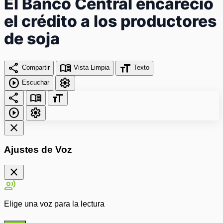
El Banco Central encareció
el crédito a los productores
de soja
share
menu_book
format_size
Compartir
Vista Limpia
Texto
play_circle
settings
Escuchar
share
menu_book
format_size
play_circle
settings
close
Ajustes de Voz
close
record_voice_over
Elige una voz para la lectura