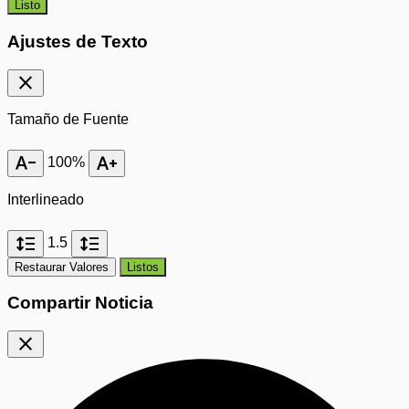
Listo
Ajustes de Texto
close
Tamaño de Fuente
text_decrease
text_increase
100%
Interlineado
format_line_spacing
format_line_spacing
1.5
Restaurar Valores
Listos
Compartir Noticia
close