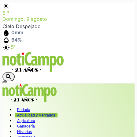
light_mode
5
°
Domingo, 9 agosto
Cielo Despejado
water_drop
0
mm
humidity_mid
64
%
light_mode
5°
search
Portada
Actualidad y Mercados
Agricultura
Ganadería
Historias