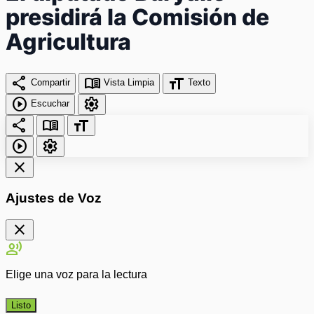
presidirá la Comisión de
Agricultura
share
menu_book
format_size
Compartir
Vista Limpia
Texto
play_circle
settings
Escuchar
share
menu_book
format_size
play_circle
settings
close
Ajustes de Voz
close
record_voice_over
Elige una voz para la lectura
Listo