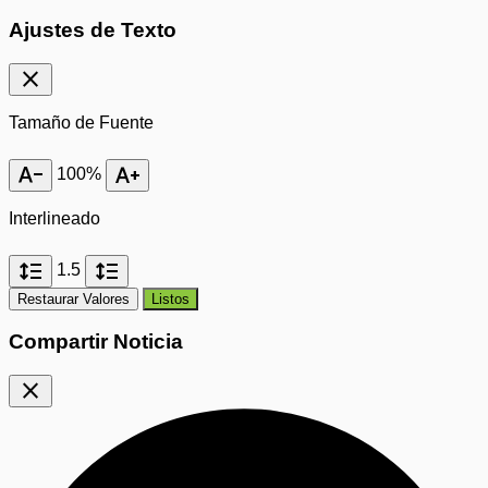
Ajustes de Texto
close
Tamaño de Fuente
text_decrease
text_increase
100%
Interlineado
format_line_spacing
format_line_spacing
1.5
Restaurar Valores
Listos
Compartir Noticia
close