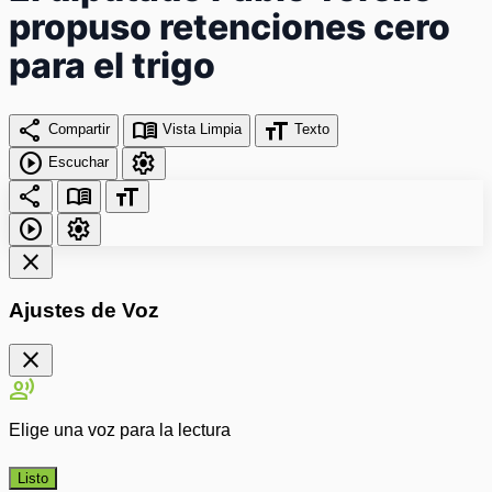
propuso retenciones cero
para el trigo
share
menu_book
format_size
Compartir
Vista Limpia
Texto
play_circle
settings
Escuchar
share
menu_book
format_size
play_circle
settings
close
Ajustes de Voz
close
record_voice_over
Elige una voz para la lectura
Listo