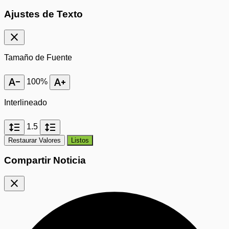
Ajustes de Texto
close
Tamaño de Fuente
text_decrease
text_increase
100%
Interlineado
format_line_spacing
format_line_spacing
1.5
Restaurar Valores
Listos
Compartir Noticia
close