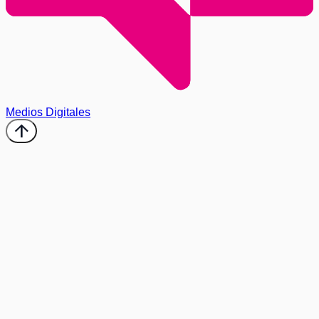
Medios Digitales
arrow_upward