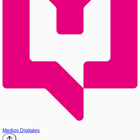
Medios Digitales
arrow_upward