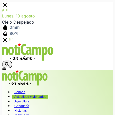
light_mode
5
°
Lunes, 10 agosto
Cielo Despejado
water_drop
0
mm
humidity_mid
80
%
light_mode
5°
search
Portada
Actualidad y Mercados
Agricultura
Ganadería
Historias