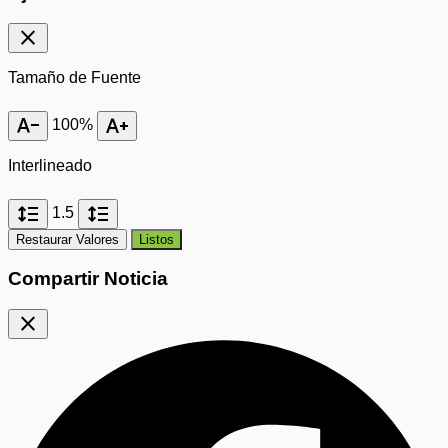
close
Tamaño de Fuente
text_decrease
text_increase
100%
Interlineado
format_line_spacing
format_line_spacing
1.5
Restaurar Valores
Listos
Compartir Noticia
close