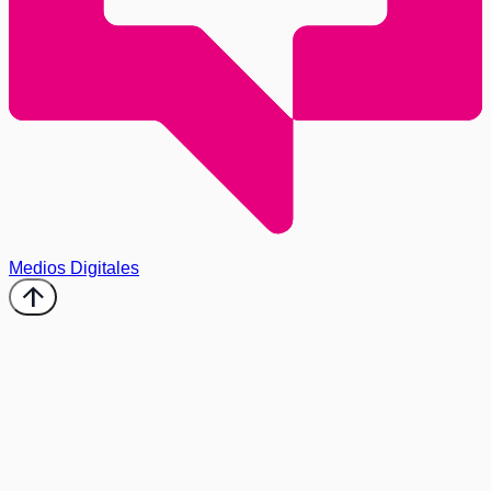
Medios Digitales
arrow_upward