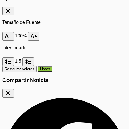
close
Tamaño de Fuente
text_decrease
text_increase
100%
Interlineado
format_line_spacing
format_line_spacing
1.5
Restaurar Valores
Listos
Compartir Noticia
close