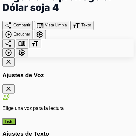
Dólar soja 4
share
menu_book
format_size
Compartir
Vista Limpia
Texto
play_circle
settings
Escuchar
share
menu_book
format_size
play_circle
settings
close
Ajustes de Voz
close
record_voice_over
Elige una voz para la lectura
Listo
Ajustes de Texto