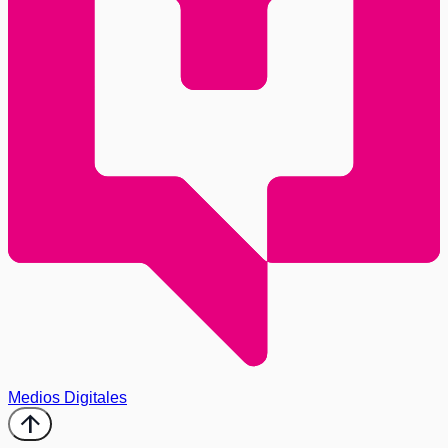
Medios Digitales
arrow_upward