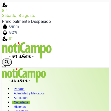
nights_stay
8
°
Sábado, 8 agosto
Principalmente Despejado
water_drop
0
mm
humidity_mid
82
%
nights_stay
8°
search
Portada
Actualidad y Mercados
Agricultura
Ganadería
Historias