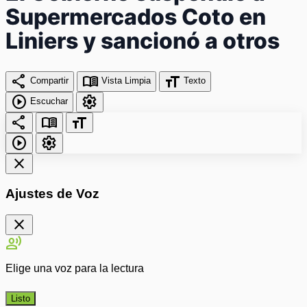
Supermercados Coto en
Liniers y sancionó a otros
share
menu_book
format_size
Compartir
Vista Limpia
Texto
play_circle
settings
Escuchar
share
menu_book
format_size
play_circle
settings
close
Ajustes de Voz
close
record_voice_over
Elige una voz para la lectura
Listo