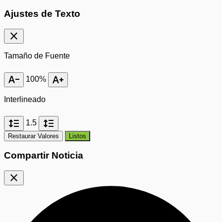
Ajustes de Texto
close
Tamaño de Fuente
text_decrease
text_increase
100%
Interlineado
format_line_spacing
format_line_spacing
1.5
Restaurar Valores
Listos
Compartir Noticia
close