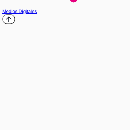
Medios Digitales
arrow_upward