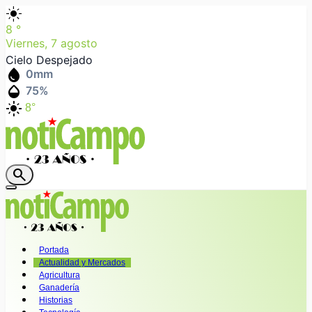
light_mode
8
°
Viernes, 7 agosto
Cielo Despejado
water_drop
0
mm
humidity_mid
75
%
light_mode
8°
search
Portada
Actualidad y Mercados
Agricultura
Ganadería
Historias