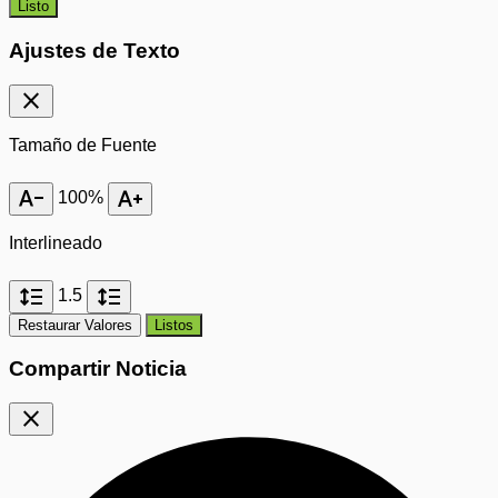
Listo
Ajustes de Texto
close
Tamaño de Fuente
text_decrease
text_increase
100%
Interlineado
format_line_spacing
format_line_spacing
1.5
Restaurar Valores
Listos
Compartir Noticia
close