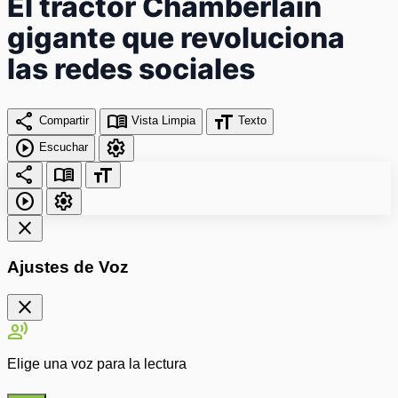
El tractor Chamberlain
gigante que revoluciona
las redes sociales
share
menu_book
format_size
Compartir
Vista Limpia
Texto
play_circle
settings
Escuchar
share
menu_book
format_size
play_circle
settings
close
Ajustes de Voz
close
record_voice_over
Elige una voz para la lectura