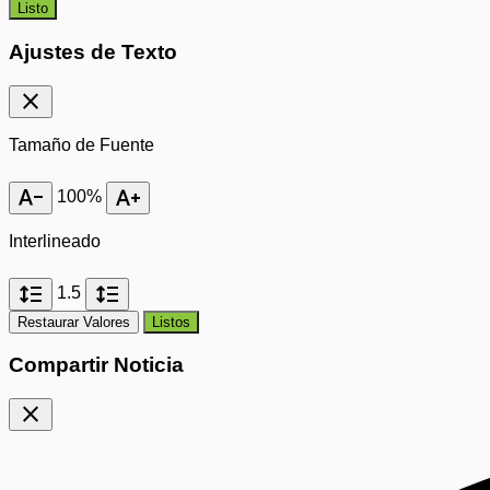
Listo
Ajustes de Texto
close
Tamaño de Fuente
text_decrease
text_increase
100%
Interlineado
format_line_spacing
format_line_spacing
1.5
Restaurar Valores
Listos
Compartir Noticia
close