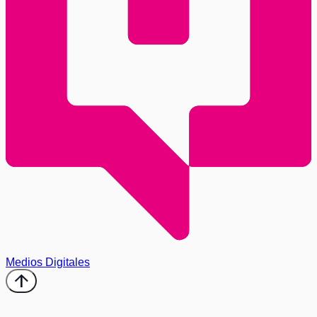
Medios Digitales
arrow_upward