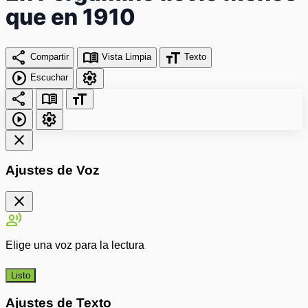
que en 1910
share
menu_book
format_size
Compartir
Vista Limpia
Texto
play_circle
settings
Escuchar
share
menu_book
format_size
play_circle
settings
close
Ajustes de Voz
close
record_voice_over
Elige una voz para la lectura
Listo
Ajustes de Texto