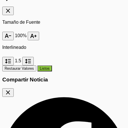
close
Tamaño de Fuente
text_decrease
text_increase
100%
Interlineado
format_line_spacing
format_line_spacing
1.5
Restaurar Valores
Listos
Compartir Noticia
close