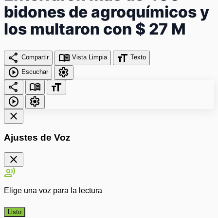
bidones de agroquímicos y
los multaron con $ 27 M
share
menu_book
format_size
Compartir
Vista Limpia
Texto
play_circle
settings
Escuchar
share
menu_book
format_size
play_circle
settings
close
Ajustes de Voz
close
record_voice_over
Elige una voz para la lectura
Listo