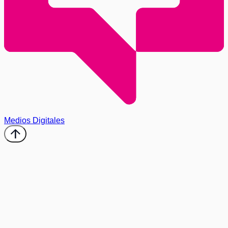
Medios Digitales
arrow_upward