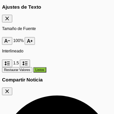
Ajustes de Texto
close
Tamaño de Fuente
text_decrease
text_increase
100%
Interlineado
format_line_spacing
format_line_spacing
1.5
Restaurar Valores
Listos
Compartir Noticia
close