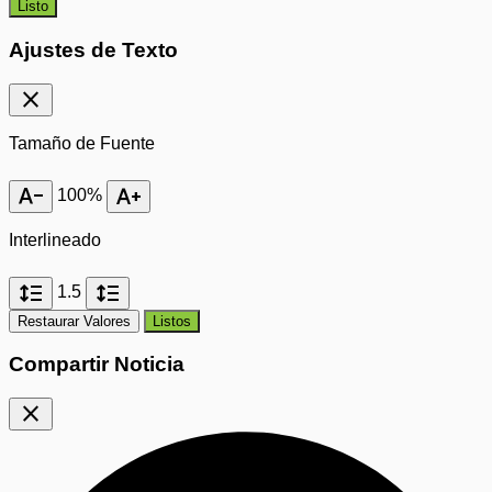
Listo
Ajustes de Texto
close
Tamaño de Fuente
text_decrease
text_increase
100%
Interlineado
format_line_spacing
format_line_spacing
1.5
Restaurar Valores
Listos
Compartir Noticia
close