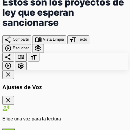
Estos son los proyectos de
ley que esperan
sancionarse
share
menu_book
format_size
Compartir
Vista Limpia
Texto
play_circle
settings
Escuchar
share
menu_book
format_size
play_circle
settings
close
Ajustes de Voz
close
record_voice_over
Elige una voz para la lectura