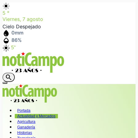
light_mode
5
°
Viernes, 7 agosto
Cielo Despejado
water_drop
0
mm
humidity_mid
86
%
light_mode
5°
search
Portada
Actualidad y Mercados
Agricultura
Ganadería
Historias