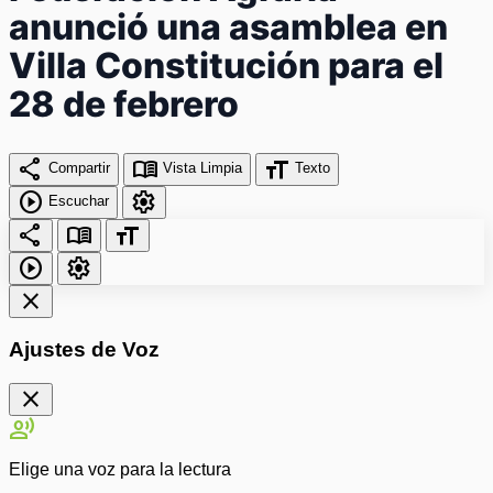
anunció una asamblea en
Villa Constitución para el
28 de febrero
share
menu_book
format_size
Compartir
Vista Limpia
Texto
play_circle
settings
Escuchar
share
menu_book
format_size
play_circle
settings
close
Ajustes de Voz
close
record_voice_over
Elige una voz para la lectura