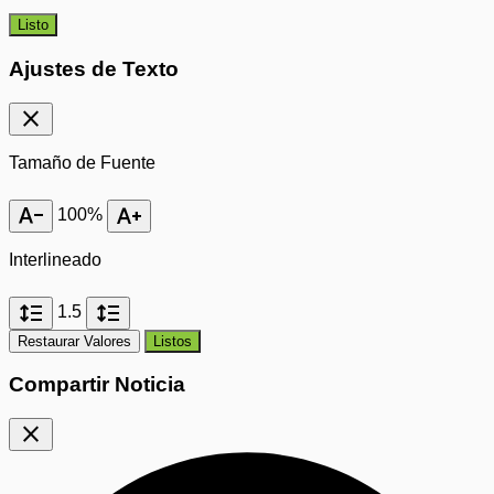
Listo
Ajustes de Texto
close
Tamaño de Fuente
text_decrease
text_increase
100%
Interlineado
format_line_spacing
format_line_spacing
1.5
Restaurar Valores
Listos
Compartir Noticia
close