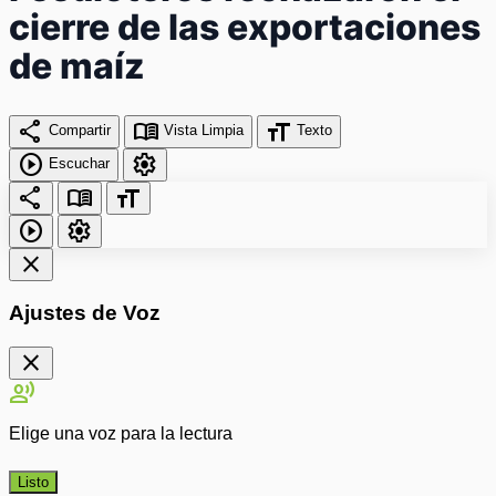
cierre de las exportaciones
de maíz
share
menu_book
format_size
Compartir
Vista Limpia
Texto
play_circle
settings
Escuchar
share
menu_book
format_size
play_circle
settings
close
Ajustes de Voz
close
record_voice_over
Elige una voz para la lectura
Listo