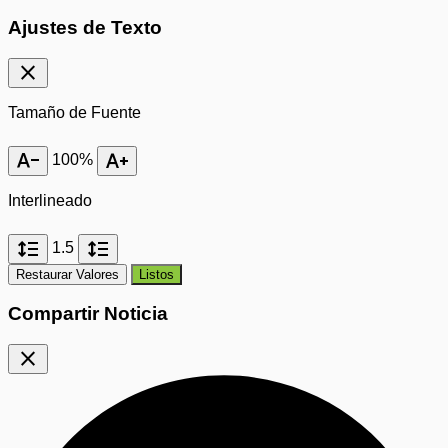
Ajustes de Texto
close
Tamaño de Fuente
text_decrease
text_increase
100%
Interlineado
format_line_spacing
format_line_spacing
1.5
Restaurar Valores
Listos
Compartir Noticia
close