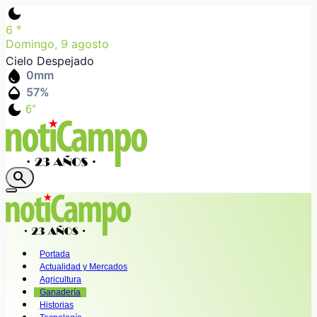
dark_mode
6
°
Domingo, 9 agosto
Cielo Despejado
water_drop
0
mm
humidity_mid
57
%
dark_mode
6°
search
Portada
Actualidad y Mercados
Agricultura
Ganadería
Historias