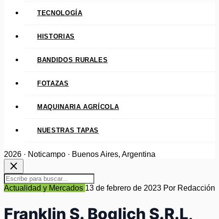
TECNOLOGÍA
HISTORIAS
BANDIDOS RURALES
FOTAZAS
MAQUINARIA AGRÍCOLA
NUESTRAS TAPAS
2026 · Noticampo · Buenos Aires, Argentina
close
Actualidad y Mercados
13 de febrero de 2023
Por Redacción
Franklin S. Boglich S.R.L,