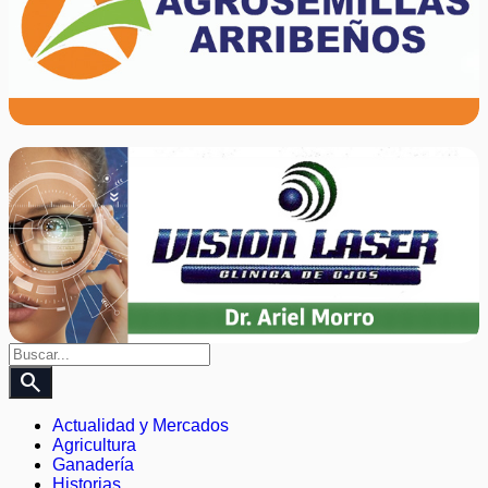
search
Actualidad y Mercados
Agricultura
Ganadería
Historias