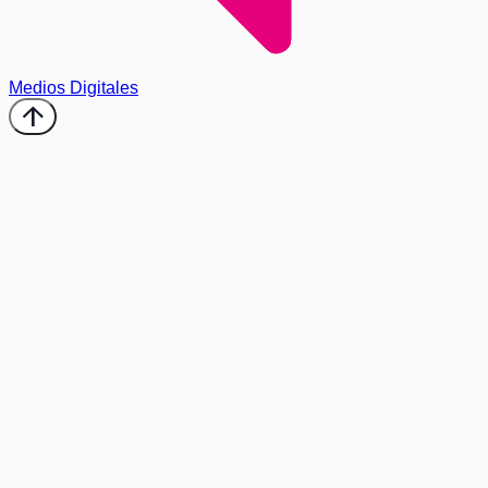
Medios Digitales
arrow_upward