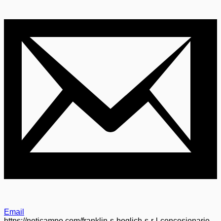
Email
https://noticampo.com/franklin-s-boglich-s-r-l-concesionario-