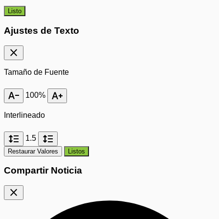
Listo
Ajustes de Texto
close
Tamaño de Fuente
text_decrease
text_increase
100%
Interlineado
format_line_spacing
format_line_spacing
1.5
Restaurar Valores
Listos
Compartir Noticia
close