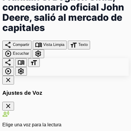
concesionario oficial John
Deere, salió al mercado de
capitales
share
menu_book
format_size
Compartir
Vista Limpia
Texto
play_circle
settings
Escuchar
share
menu_book
format_size
play_circle
settings
close
Ajustes de Voz
close
record_voice_over
Elige una voz para la lectura