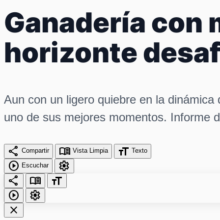
Ganadería con m
horizonte desaf
Aun con un ligero quiebre en la dinámica
uno de sus mejores momentos. Informe de
share
menu_book
format_size
Compartir
Vista Limpia
Texto
play_circle
settings
Escuchar
share
menu_book
format_size
play_circle
settings
close