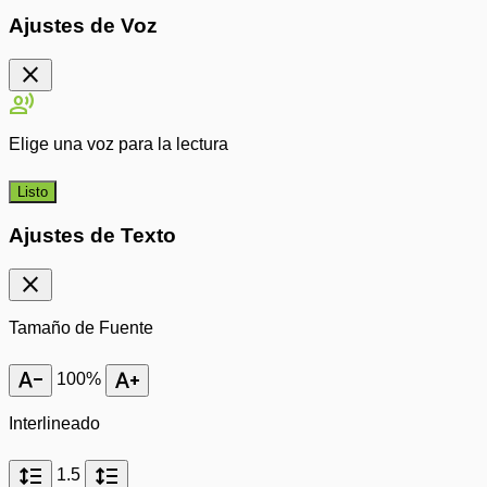
Ajustes de Voz
close
record_voice_over
Elige una voz para la lectura
Listo
Ajustes de Texto
close
Tamaño de Fuente
text_decrease
text_increase
100%
Interlineado
format_line_spacing
format_line_spacing
1.5