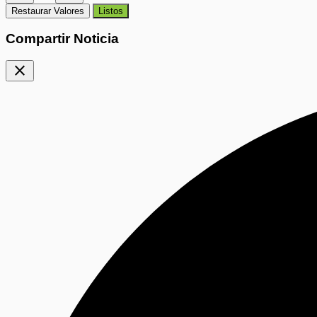
Restaurar Valores
Listos
Compartir Noticia
close