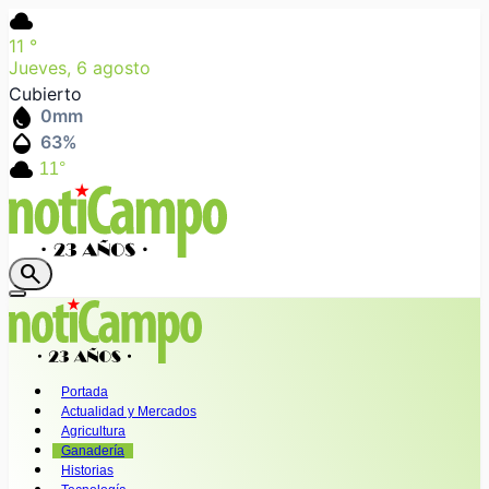
cloud
11
°
Jueves, 6 agosto
Cubierto
water_drop
0
mm
humidity_mid
63
%
cloud
11°
search
Portada
Actualidad y Mercados
Agricultura
Ganadería
Historias