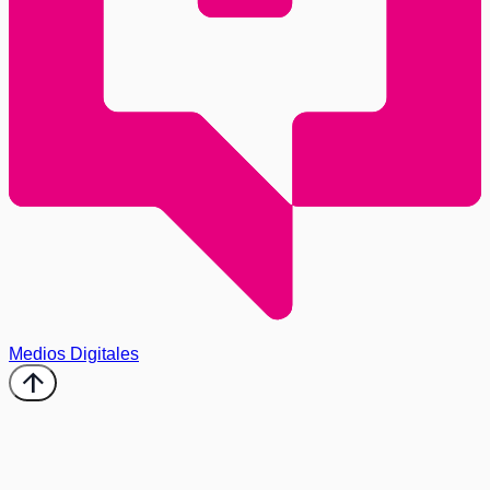
Medios Digitales
arrow_upward