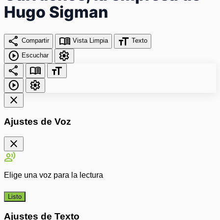
Hugo Sigman
share
menu_book
format_size
Compartir
Vista Limpia
Texto
play_circle
settings
Escuchar
share
menu_book
format_size
play_circle
settings
close
Ajustes de Voz
close
record_voice_over
Elige una voz para la lectura
Listo
Ajustes de Texto