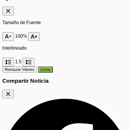
close
Tamaño de Fuente
text_decrease
text_increase
100%
Interlineado
format_line_spacing
format_line_spacing
1.5
Restaurar Valores
Listos
Compartir Noticia
close