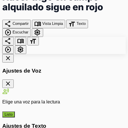
alquilado sigue en rojo
share
menu_book
format_size
Compartir
Vista Limpia
Texto
play_circle
settings
Escuchar
share
menu_book
format_size
play_circle
settings
close
Ajustes de Voz
close
record_voice_over
Elige una voz para la lectura
Listo
Ajustes de Texto