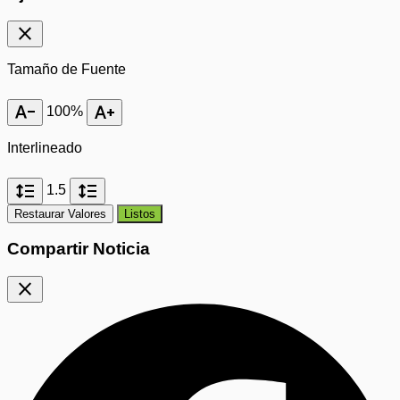
close
Tamaño de Fuente
text_decrease
text_increase
100%
Interlineado
format_line_spacing
format_line_spacing
1.5
Restaurar Valores
Listos
Compartir Noticia
close