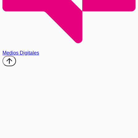
Medios Digitales
arrow_upward