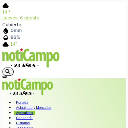
cloud
14
°
Jueves, 6 agosto
Cubierto
water_drop
0
mm
humidity_mid
86
%
cloud
14°
search
Portada
Actualidad y Mercados
Agricultura
Ganadería
Historias