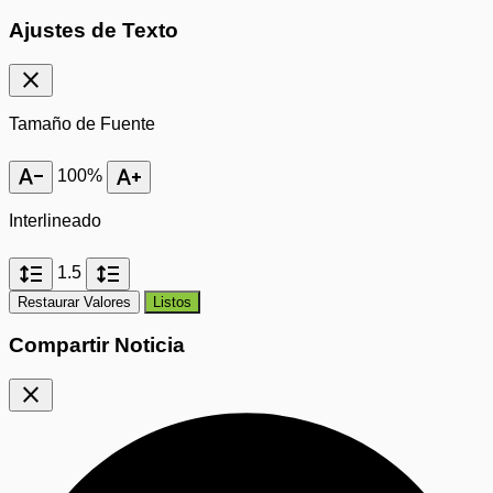
Ajustes de Texto
close
Tamaño de Fuente
text_decrease
text_increase
100%
Interlineado
format_line_spacing
format_line_spacing
1.5
Restaurar Valores
Listos
Compartir Noticia
close