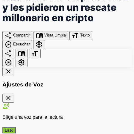
y les pidieron un rescate
millonario en cripto
share
menu_book
format_size
Compartir
Vista Limpia
Texto
play_circle
settings
Escuchar
share
menu_book
format_size
play_circle
settings
close
Ajustes de Voz
close
record_voice_over
Elige una voz para la lectura
Listo