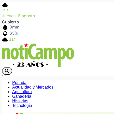
cloud
11
°
Jueves, 6 agosto
Cubierto
water_drop
0
mm
humidity_mid
63
%
cloud
11°
search
Portada
Actualidad y Mercados
Agricultura
Ganadería
Historias
Tecnología