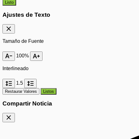
Listo
Ajustes de Texto
close
Tamaño de Fuente
text_decrease
text_increase
100%
Interlineado
format_line_spacing
format_line_spacing
1.5
Restaurar Valores
Listos
Compartir Noticia
close