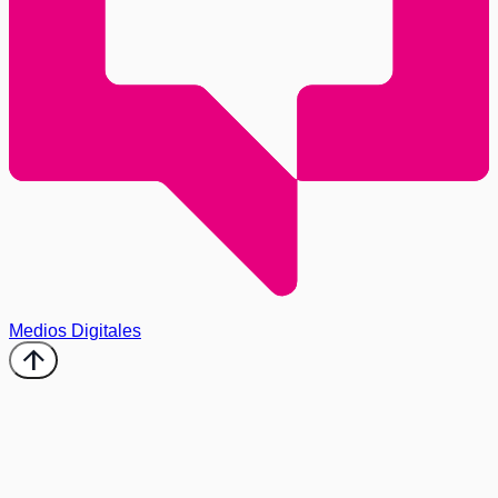
Medios Digitales
arrow_upward