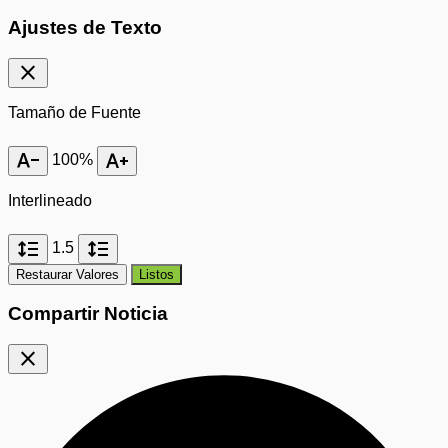
Ajustes de Texto
close
Tamaño de Fuente
text_decrease
text_increase
100%
Interlineado
format_line_spacing
format_line_spacing
1.5
Restaurar Valores
Listos
Compartir Noticia
close