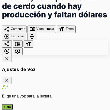
de cerdo cuando hay
producción y faltan dólares
share
menu_book
format_size
Compartir
Vista Limpia
Texto
play_circle
settings
Escuchar
share
menu_book
format_size
play_circle
settings
close
Ajustes de Voz
close
record_voice_over
Elige una voz para la lectura
Listo