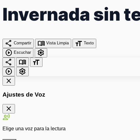
Invernada sin t
share
menu_book
format_size
Compartir
Vista Limpia
Texto
play_circle
settings
Escuchar
share
menu_book
format_size
play_circle
settings
close
Ajustes de Voz
close
record_voice_over
Elige una voz para la lectura