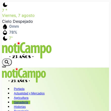
dark_mode
7
°
Viernes, 7 agosto
Cielo Despejado
water_drop
0
mm
humidity_mid
78
%
dark_mode
7°
search
Portada
Actualidad y Mercados
Agricultura
Ganadería
Historias