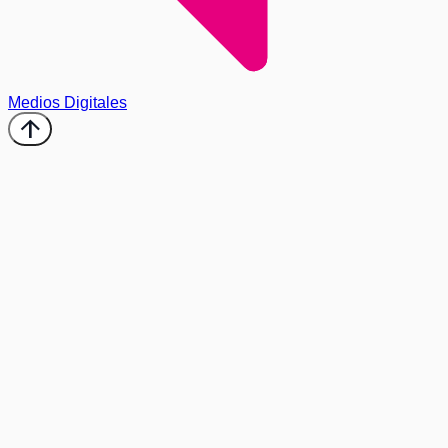
Medios Digitales
arrow_upward