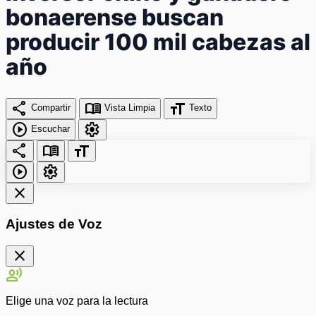
bonaerense buscan
producir 100 mil cabezas al
año
share
menu_book
format_size
Compartir
Vista Limpia
Texto
play_circle
settings
Escuchar
share
menu_book
format_size
play_circle
settings
close
Ajustes de Voz
close
record_voice_over
Elige una voz para la lectura