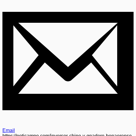
Email
https://noticampo.com/inversor-chino-y-gnadero-bonaerense-