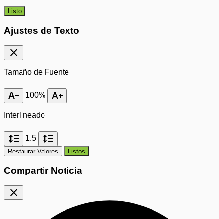
Listo
Ajustes de Texto
close
Tamaño de Fuente
text_decrease
text_increase
100%
Interlineado
format_line_spacing
format_line_spacing
1.5
Restaurar Valores
Listos
Compartir Noticia
close