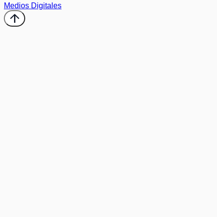
Medios Digitales
arrow_upward