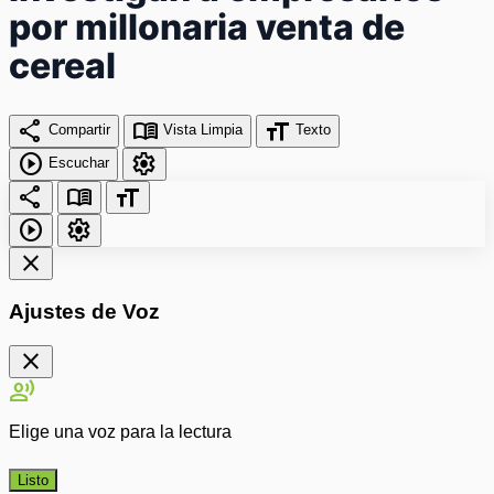
por millonaria venta de
cereal
share
menu_book
format_size
Compartir
Vista Limpia
Texto
play_circle
settings
Escuchar
share
menu_book
format_size
play_circle
settings
close
Ajustes de Voz
close
record_voice_over
Elige una voz para la lectura
Listo