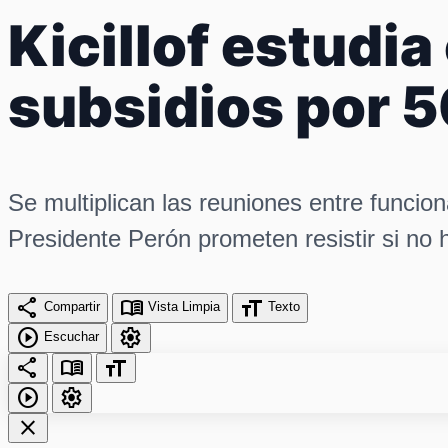
Kicillof estudia
subsidios por 5
Se multiplican las reuniones entre funci
Presidente Perón prometen resistir si no
share
menu_book
format_size
Compartir
Vista Limpia
Texto
play_circle
settings
Escuchar
share
menu_book
format_size
play_circle
settings
close