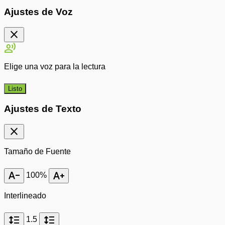
Ajustes de Voz
close
record_voice_over
Elige una voz para la lectura
Listo
Ajustes de Texto
close
Tamaño de Fuente
text_decrease
text_increase
100%
Interlineado
format_line_spacing
format_line_spacing
1.5