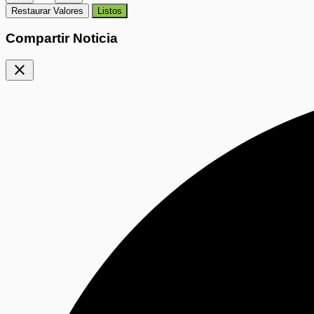
Restaurar Valores
Listos
Compartir Noticia
close