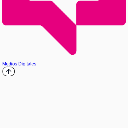
Medios Digitales
arrow_upward