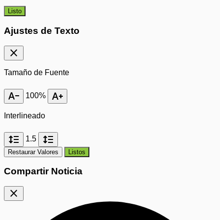
Listo
Ajustes de Texto
close
Tamaño de Fuente
text_decrease
text_increase
100%
Interlineado
format_line_spacing
format_line_spacing
1.5
Restaurar Valores
Listos
Compartir Noticia
close