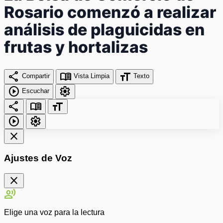
Rosario comenzó a realizar
análisis de plaguicidas en
frutas y hortalizas
share
menu_book
format_size
Compartir
Vista Limpia
Texto
play_circle
settings
Escuchar
share
menu_book
format_size
play_circle
settings
close
Ajustes de Voz
close
record_voice_over
Elige una voz para la lectura