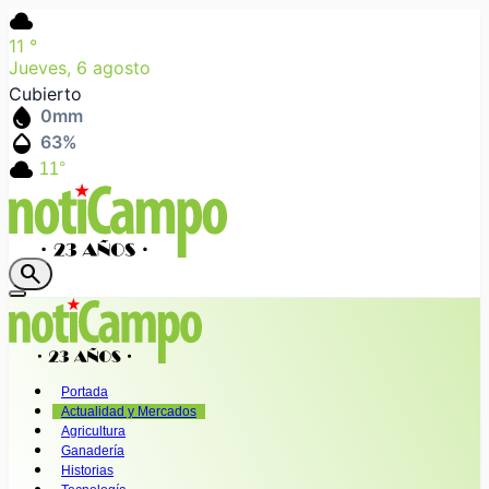
cloud
11
°
Jueves, 6 agosto
Cubierto
water_drop
0
mm
humidity_mid
63
%
cloud
11°
search
Portada
Actualidad y Mercados
Agricultura
Ganadería
Historias