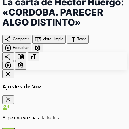
La carta de Héctor Huergo:
«CORDOBA. PARECER
ALGO DISTINTO»
share
menu_book
format_size
Compartir
Vista Limpia
Texto
play_circle
settings
Escuchar
share
menu_book
format_size
play_circle
settings
close
Ajustes de Voz
close
record_voice_over
Elige una voz para la lectura