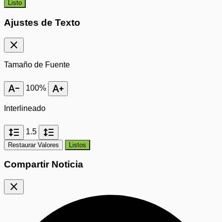
Listo
Ajustes de Texto
close
Tamaño de Fuente
text_decrease
text_increase
100%
Interlineado
format_line_spacing
format_line_spacing
1.5
Restaurar Valores
Listos
Compartir Noticia
close