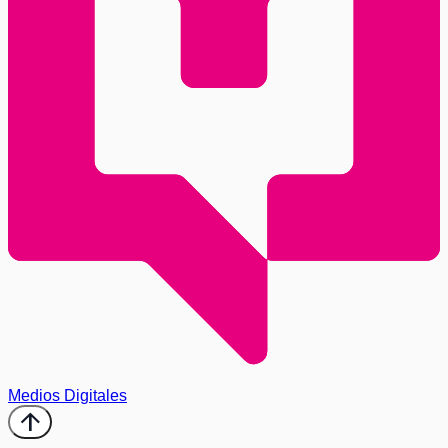
Medios Digitales
arrow_upward