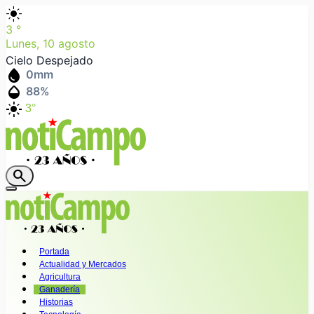
light_mode
3
°
Lunes, 10 agosto
Cielo Despejado
water_drop
0
mm
humidity_mid
88
%
light_mode
3°
search
Portada
Actualidad y Mercados
Agricultura
Ganadería
Historias