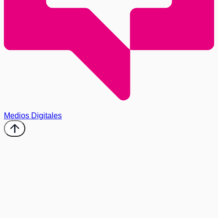
Medios Digitales
arrow_upward