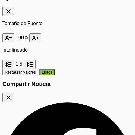
close
Tamaño de Fuente
text_decrease
text_increase
100%
Interlineado
format_line_spacing
format_line_spacing
1.5
Restaurar Valores
Listos
Compartir Noticia
close