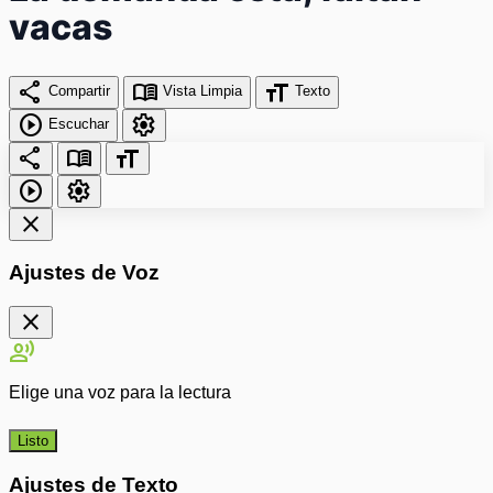
vacas
share
menu_book
format_size
Compartir
Vista Limpia
Texto
play_circle
settings
Escuchar
share
menu_book
format_size
play_circle
settings
close
Ajustes de Voz
close
record_voice_over
Elige una voz para la lectura
Listo
Ajustes de Texto