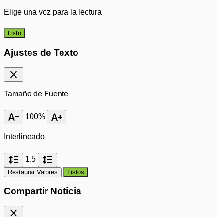
Elige una voz para la lectura
Listo
Ajustes de Texto
close
Tamaño de Fuente
text_decrease
text_increase
100%
Interlineado
format_line_spacing
format_line_spacing
1.5
Restaurar Valores
Listos
Compartir Noticia
close