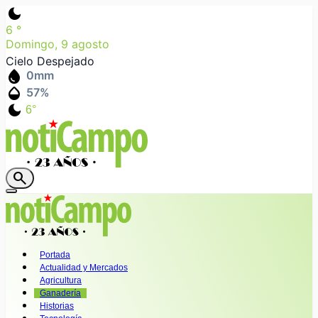
dark_mode
6
°
Domingo, 9 agosto
Cielo Despejado
water_drop
0
mm
humidity_mid
57
%
dark_mode
6°
search
Portada
Actualidad y Mercados
Agricultura
Ganadería
Historias