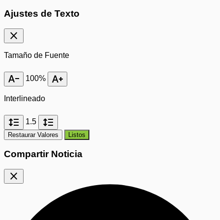
Ajustes de Texto
close
Tamaño de Fuente
text_decrease
text_increase
100%
Interlineado
format_line_spacing
format_line_spacing
1.5
Restaurar Valores
Listos
Compartir Noticia
close