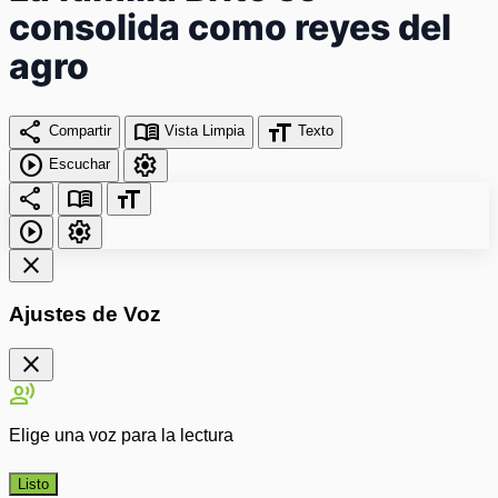
consolida como reyes del
agro
share
menu_book
format_size
Compartir
Vista Limpia
Texto
play_circle
settings
Escuchar
share
menu_book
format_size
play_circle
settings
close
Ajustes de Voz
close
record_voice_over
Elige una voz para la lectura
Listo