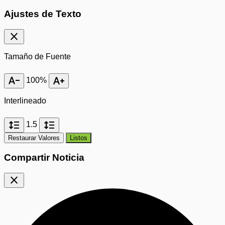
Ajustes de Texto
close
Tamaño de Fuente
text_decrease
text_increase
100%
Interlineado
format_line_spacing
format_line_spacing
1.5
Restaurar Valores
Listos
Compartir Noticia
close