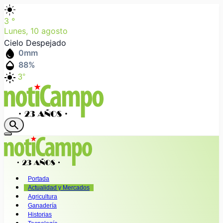
light_mode
3
°
Lunes, 10 agosto
Cielo Despejado
water_drop
0
mm
humidity_mid
88
%
light_mode
3°
search
Portada
Actualidad y Mercados
Agricultura
Ganadería
Historias