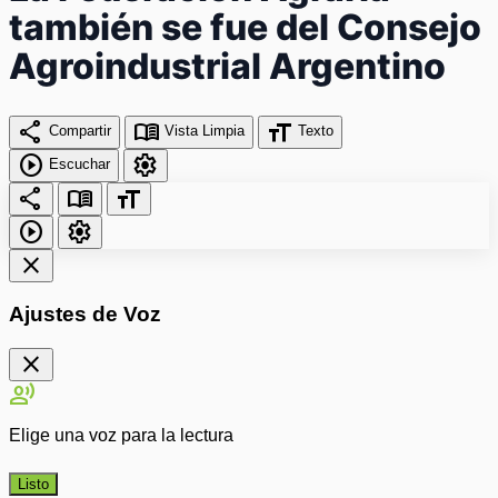
también se fue del Consejo
Agroindustrial Argentino
share
menu_book
format_size
Compartir
Vista Limpia
Texto
play_circle
settings
Escuchar
share
menu_book
format_size
play_circle
settings
close
Ajustes de Voz
close
record_voice_over
Elige una voz para la lectura
Listo