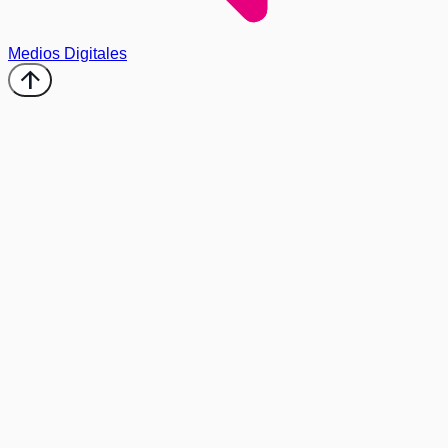
Medios Digitales
arrow_upward