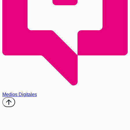
Medios Digitales
arrow_upward