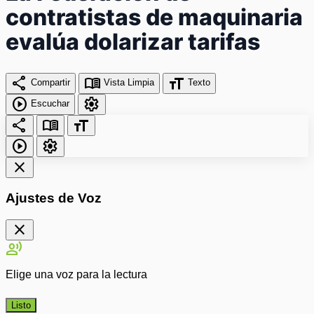
contratistas de maquinaria
evalúa dolarizar tarifas
share
menu_book
format_size
Compartir
Vista Limpia
Texto
play_circle
settings
Escuchar
share
menu_book
format_size
play_circle
settings
close
Ajustes de Voz
close
record_voice_over
Elige una voz para la lectura
Listo