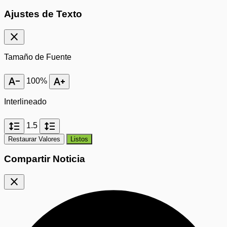
Ajustes de Texto
close
Tamaño de Fuente
text_decrease
text_increase
100%
Interlineado
format_line_spacing
format_line_spacing
1.5
Restaurar Valores
Listos
Compartir Noticia
close