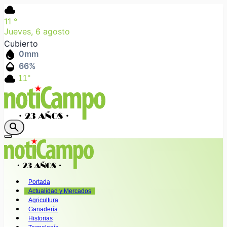
cloud
11
°
Jueves, 6 agosto
Cubierto
water_drop
0
mm
humidity_mid
66
%
cloud
11°
search
Portada
Actualidad y Mercados
Agricultura
Ganadería
Historias