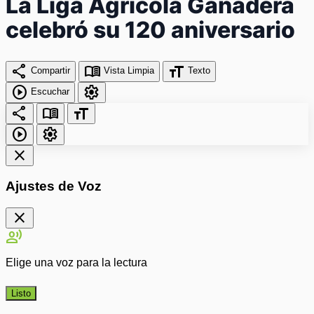
La Liga Agrícola Ganadera
celebró su 120 aniversario
share
menu_book
format_size
Compartir
Vista Limpia
Texto
play_circle
settings
Escuchar
share
menu_book
format_size
play_circle
settings
close
Ajustes de Voz
close
record_voice_over
Elige una voz para la lectura
Listo