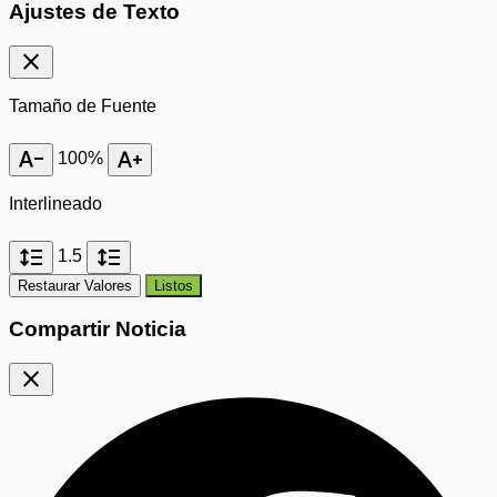
Ajustes de Texto
close
Tamaño de Fuente
text_decrease
text_increase
100%
Interlineado
format_line_spacing
format_line_spacing
1.5
Restaurar Valores
Listos
Compartir Noticia
close