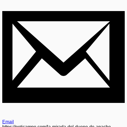
Email
https://noticampo.com/la-mirada-del-dueno-de-apache-