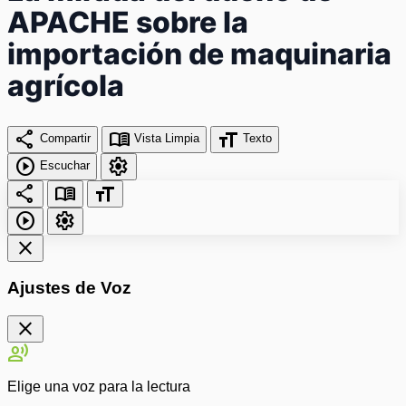
APACHE sobre la
importación de maquinaria
agrícola
share
menu_book
format_size
Compartir
Vista Limpia
Texto
play_circle
settings
Escuchar
share
menu_book
format_size
play_circle
settings
close
Ajustes de Voz
close
record_voice_over
Elige una voz para la lectura