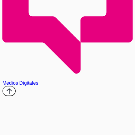
Medios Digitales
arrow_upward