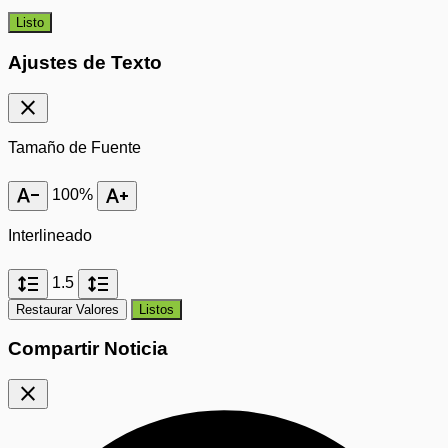
Listo
Ajustes de Texto
close
Tamaño de Fuente
text_decrease
text_increase
100%
Interlineado
format_line_spacing
format_line_spacing
1.5
Restaurar Valores
Listos
Compartir Noticia
close