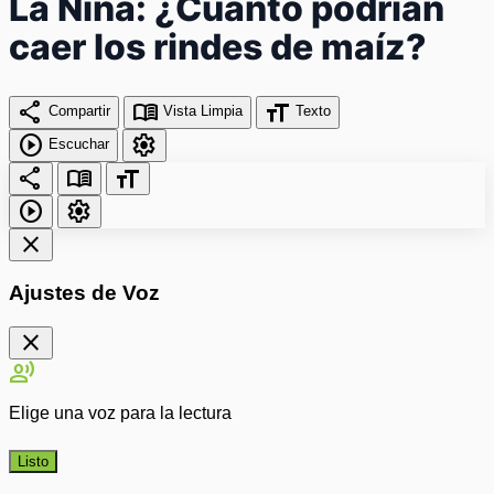
La Niña: ¿Cuánto podrían
caer los rindes de maíz?
share
menu_book
format_size
Compartir
Vista Limpia
Texto
play_circle
settings
Escuchar
share
menu_book
format_size
play_circle
settings
close
Ajustes de Voz
close
record_voice_over
Elige una voz para la lectura
Listo