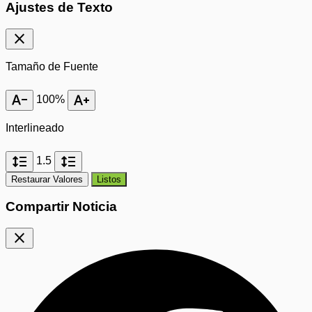
Ajustes de Texto
close
Tamaño de Fuente
text_decrease
text_increase
100%
Interlineado
format_line_spacing
format_line_spacing
1.5
Restaurar Valores
Listos
Compartir Noticia
close