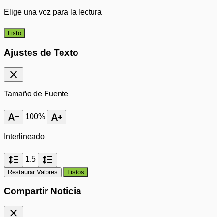
Elige una voz para la lectura
Listo
Ajustes de Texto
close
Tamaño de Fuente
text_decrease
text_increase
100%
Interlineado
format_line_spacing
format_line_spacing
1.5
Restaurar Valores
Listos
Compartir Noticia
close