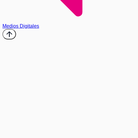
Medios Digitales
arrow_upward