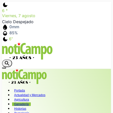
dark_mode
6
°
Viernes, 7 agosto
Cielo Despejado
water_drop
0
mm
humidity_mid
85
%
dark_mode
6°
search
Portada
Actualidad y Mercados
Agricultura
Ganadería
Historias