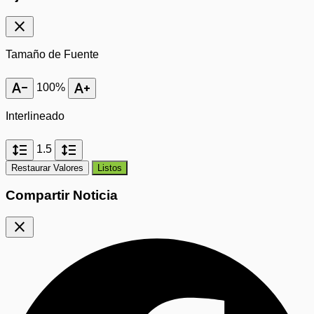
close
Tamaño de Fuente
text_decrease
text_increase
100%
Interlineado
format_line_spacing
format_line_spacing
1.5
Restaurar Valores
Listos
Compartir Noticia
close