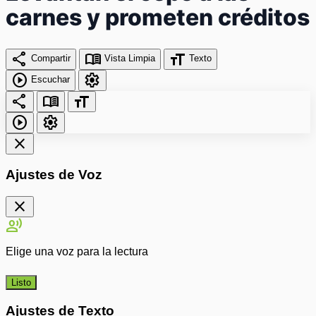
carnes y prometen créditos
share
menu_book
format_size
Compartir
Vista Limpia
Texto
play_circle
settings
Escuchar
share
menu_book
format_size
play_circle
settings
close
Ajustes de Voz
close
record_voice_over
Elige una voz para la lectura
Listo
Ajustes de Texto