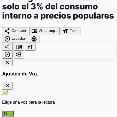
solo el 3% del consumo
interno a precios populares
share
menu_book
format_size
Compartir
Vista Limpia
Texto
play_circle
settings
Escuchar
share
menu_book
format_size
play_circle
settings
close
Ajustes de Voz
close
record_voice_over
Elige una voz para la lectura
Listo