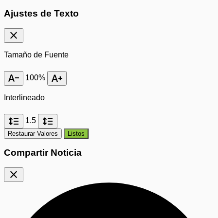
Ajustes de Texto
close
Tamaño de Fuente
text_decrease
text_increase
100%
Interlineado
format_line_spacing
format_line_spacing
1.5
Restaurar Valores
Listos
Compartir Noticia
close