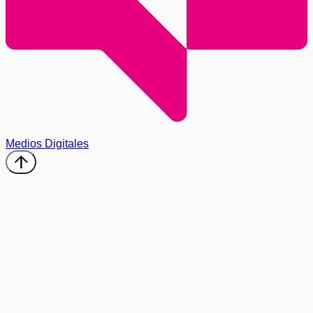
Medios Digitales
arrow_upward